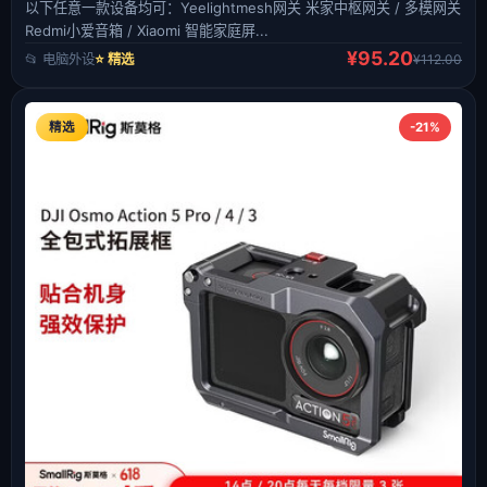
以下任意一款设备均可：Yeelightmesh网关 米家中枢网关 / 多模网关
Redmi小爱音箱 / Xiaomi 智能家庭屏...
¥95.20
📂 电脑外设
⭐ 精选
¥112.00
精选
-21%