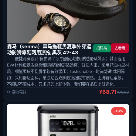
森马（senma）森马拖鞋男夏季外穿运
扫码购
去看看
动防滑凉鞋两用凉拖 黑灰 42-43
便捷两穿设计!自由调节凉/拖随心切换;质感舒适鞋面；鞋面选用
EVA材料细腻质感柔和脚感轻便舒适透爽；舒适内里；采用舒适内里材
质，细腻柔软不伤脚柔软有效缓压；fashionable一时尚舒适 休闲简
约：采用舒适面料，亲肤贴合双脚触摸细腻有质感，上脚舒适柔软，
不闷脚不顾成本，只求好的上脚体验，我们要在品质上舒适化。
¥68.71
📂 潮流鞋袜
¥79.00
-18%