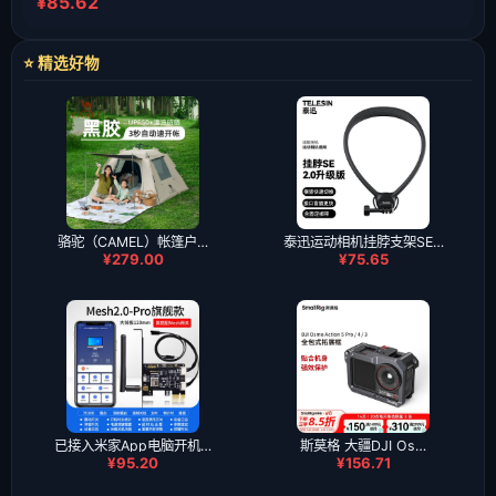
¥85.62
⭐ 精选好物
骆驼（CAMEL）帐篷户…
泰迅运动相机挂脖支架SE…
¥279.00
¥75.65
已接入米家App电脑开机…
斯莫格 大疆DJI Os…
¥95.20
¥156.71