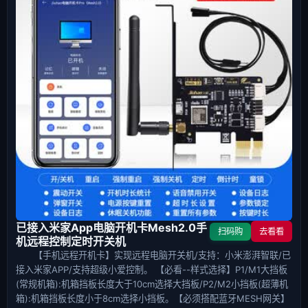
已接入米家App电脑开机卡Mesh2.0手
扫码购
去看看
机远程控制定时开关机
【手机远程开机卡】实现远程电脑开关机/支持：小米澎湃智联/已
接入米家APP/支持超级小爱控制。 【必看--样式选择】P1/M1大挡板
(常规机箱):机箱挡板长度大于10cm选择大挡板/P2/M2小挡板(超薄机
箱):机箱挡板长度小于8cm选择小挡板。【必须搭配蓝牙MESH网关】