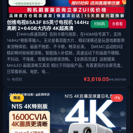
创维电视85A3F 85英寸电视机 144Hz
扫码购
去看看
高刷 2+64GB大内存 4K超高清
【144Hz疾速高刷】告别卡顿与拖影，在HDMI信号源下，支持
144Hz*刷新率输入，无论是看高能大片、精彩球赛还是玩游戏都能带
来流畅体验，画面不拖影、不卡顿，畅享丝滑。 【MEMC运动防抖】
精彩瞬间帧帧都清晰，智能插入补偿帧，高速运动下的画面不模糊、
不抖动、不拖尾，观看体验顺滑流畅。【全屏高亮度】追剧媲美
MiniLED 画面清晰又真实 相比于同层级产品，有着更高的全屏亮度，
日常看新闻、电影、电...
¥3,619.05
📂 电视机
¥4,357.00
精选
-7%