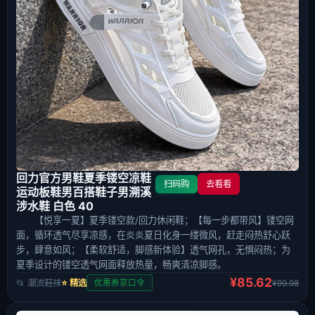
回力官方男鞋夏季镂空凉鞋
扫码购
去看看
运动板鞋男百搭鞋子男溯溪
涉水鞋 白色 40
【悦享一夏】夏季镂空款/回力休闲鞋；【每一步都带风】镂空网
面，循环透气尽享凉感，在炎炎夏日化身一缕微风，赶走闷热舒心跃
步，肆意如风；【柔软舒适，脚感新体验】透气网孔，无惧闷热；为
夏季设计的镂空透气网面释放热量，畅爽清凉脚感。
¥85.62
📂 潮流鞋袜
⭐ 精选
¥99.98
优惠券京口令