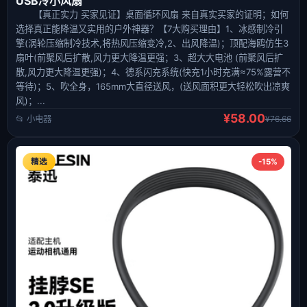
USB冷小风扇
【真正实力 买家见证】桌面循环风扇 来自真实买家的证明；如何
选择真正能降温又实用的户外神器？【7大购买理由】1、冰感制冷引
擎(涡轮压缩制冷技术,将热风压缩变冷,2、出风降温)；顶配海鸥仿生3
扇叶(前聚风后扩散,风力更大降温更强；3、超大大电池 (前聚风后扩
散,风力更大降温更强)；4、德系闪充系统(快充1小时充满≈75%露营不
等待)；5、吹全身，165mm大直径送风，(送风面积更大轻松吹出凉爽
风)；...
¥58.00
📂 小电器
¥76.66
精选
-15%