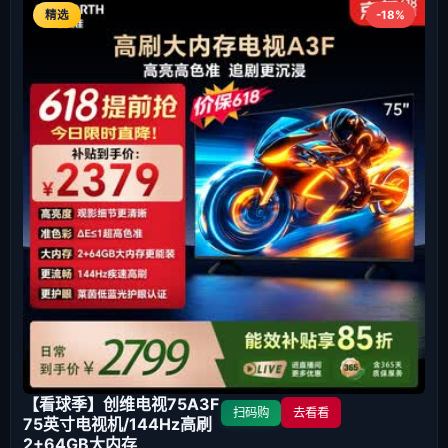
精选
-18%
【看球季】创维电视75A3F
扫码购
去看看
75英寸电视机/144Hz高刷
2+64GB大内存