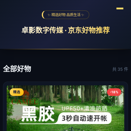
✨ 精选好物 品质生活 ✨
卓影数字传媒 · 京东好物推荐
全球购物季
海尔京东超级品牌日
618京喜红包
❮
❯
全部好物
共 35 件
精选
-18%