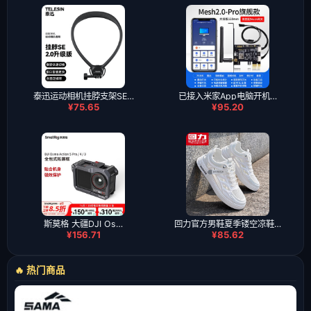
泰迅运动相机挂脖支架SE…
已接入米家App电脑开机…
¥75.65
¥95.20
斯莫格 大疆DJI Os…
回力官方男鞋夏季镂空凉鞋…
¥156.71
¥85.62
🔥 热门商品