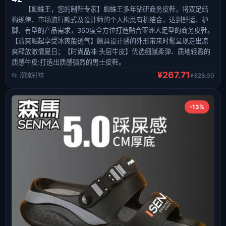
【蜘蛛王，您的制鞋专家】蜘蛛王多年钻研商务皮鞋，将双足结
构规律、市场流行款式及设计师的个人构思有机结合，达到舒适、护
脚、有型的产品需求，360度全方位打造贴合亚洲人足型的商务皮鞋。
【清爽崛起享受冰爽般透气】颇具设计感的外形带来时髦呈现走出凉
爽释放激情夏日；【时尚品味·头层牛皮】优选细腻柔弹、质地轻盈的
质感牛皮:打造出质感强烈的男士皮鞋。
¥267.71
📂 潮流鞋袜
¥328.00
-13%