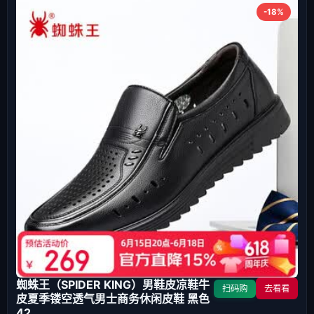
-18%
蜘蛛王（SPIDER KING）男鞋皮凉鞋牛
扫码购
去看看
皮夏季镂空透气男士商务休闲皮鞋 黑色
42