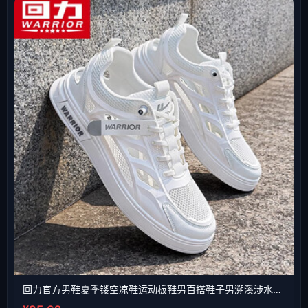
回力官方男鞋夏季镂空凉鞋运动板鞋男百搭鞋子男溯溪涉水鞋 白色 40