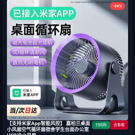
-24%
【支持米家App智能风控】 嘉柏兰桌面
扫码购
去看看
小风扇空气循环扇宿舍学生台面办公室