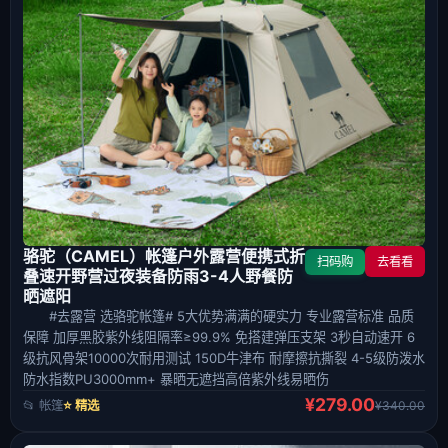
骆驼（CAMEL）帐篷户外露营便携式折
扫码购
去看看
叠速开野营过夜装备防雨3-4人野餐防
晒遮阳
#去露营 选骆驼帐篷# 5大优势满满的硬实力 专业露营标准 品质
保障 加厚黑胶紫外线阻隔率≥99.9% 免搭建弹压支架 3秒自动速开 6
级抗风骨架10000次耐用测试 150D牛津布 耐摩擦抗撕裂 4-5级防泼水
防水指数PU3000mm+ 暴晒无遮挡高倍紫外线易晒伤
¥279.00
📂 帐篷
⭐ 精选
¥340.00