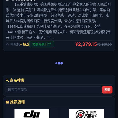
【三重健康护眼】德国莱茵护眼认证\守护全家人的健康 AI画质引
擎 【AI逐帧“美颜”】每帧都是专业调校\创维自研AI画质引擎，集成画
质优化技术与专业调校模型，综合色彩、运动、对比度、清晰度、降
噪五大维度对图像画面进行深度处理，全方位提升画面观感。
【144Hz疾速高刷】告别卡顿与拖影、在HDMI信号源下，支持
144Hz*刷新率输入，无论是看高能大片、精彩球赛还是玩游戏都能带
来流畅体验，画面不拖影、不...
¥2,379.15
📂 电视机
⭐ 精选
¥2,899.00
优惠券京口令
🔍 京东搜索
搜索
🏪 推荐店铺