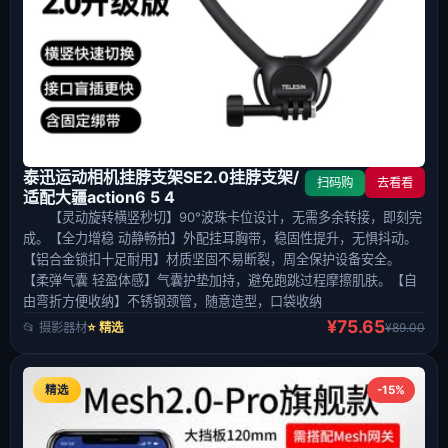
泰迅运动相机挂脖支架SE2.0挂脖支架/
扫码购
去看看
适配大疆action6 5 4
【灵动旋转横竖秒切】90°波珠卡位设计，无需多余转接，即刻完
成。【全力增稳 动静畅拍】外配挂耳胸带，稳固性提升，无惧抖动。
【铝合金锁扣十足耐用】材质坚固不易断裂，周全保护设备安全。
【柔弹气囊 轻盈体感】气囊护垫加持，避免跑跳过程摩擦肌肤。【自
由弯折方便收纳】不锈钢颈管，随意造型，口袋收纳
¥75.65
📂 摄影器材
⭐ 精选
¥89.00
精选
-15%