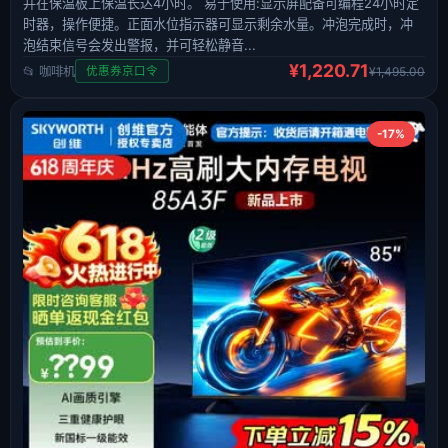
并在保温板上保温长达4小时。 易于使用:显示屏配备可编程24小时定
时器，操作便捷。正面水位指示器可显示剩余水量。冲泡完成时，冲
泡结束信号会发出警报，并可轻松静音...
¥1,220.71
📂 咖啡机
¥1,495.00
优惠券京口令
-17%