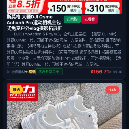
斯莫格 大疆DJI Osmo
扫码购
去看看
Action5 Pro运动相机全包
式兔笼户外vlog摄影拓展框
DJIOsmoAction 5 Pro/4/3，全包式拓展框；【兼容 DJI Mic】
兼容DJIMic一代，顶部不遮挡信号端，方便省时，即插即录;且不影响
更换电池；【横竖可拍支持快拆】底部与右侧内置磁吸快拆接口，可
兼容DJ原装磁吸快拆转接件；【拓展不受限 适配多场景】拓展框顶部
预留一个冷靴，三面均预留防偏转1/4"-20螺纹孔，可外接配件；【适
配广泛】兼容DJIMic一代，顶部不遮挡信号端，方便省...
¥156.71
📂 摄影器材
⭐ 精选
¥199.00
优惠券京口令
精选
-14%