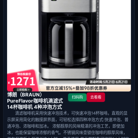
博朗（BRAUN）
扫码购
去看看
PureFlavor咖啡机滴滤式
14杯咖啡机 4种冲泡方式
滴滤咖啡机采用快速冲泡技术，可快速冲泡14杯咖啡。直观的显
示屏采用简化的触摸屏界面，可轻松选择四种冲泡方式:快速冲泡、普
通冲泡、浓咖啡和加冰。 浓郁醇厚的风味精湛的冲泡工艺，即使加
冰，也能保留咖啡浓郁的香气。不锈钢风味壶锁住咖啡的醇厚风味，