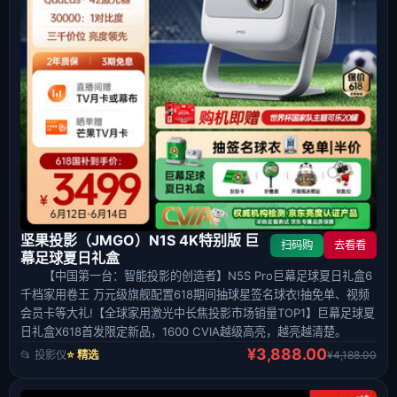
坚果投影（JMGO）N1S 4K特别版 巨
扫码购
去看看
幕足球夏日礼盒
【中国第一台：智能投影的创造者】N5S Pro巨幕足球夏日礼盒6
千档家用卷王 万元级旗舰配置618期间抽球星签名球衣!抽免单、视频
会员卡等大礼!【全球家用激光中长焦投影市场销量TOP1】巨幕足球夏
日礼盒X618首发限定新品，1600 CVIA越级高亮，越亮越清楚。
¥3,888.00
📂 投影仪
⭐ 精选
¥4,188.00