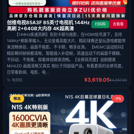
创维电视85A3F 85英寸电视机 144Hz
扫码购
去看看
高刷 2+64GB大内存 4K超高清
【144Hz疾速高刷】告别卡顿与拖影，在HDMI信号源下，支持
144Hz*刷新率输入，无论是看高能大片、精彩球赛还是玩游戏都能带
来流畅体验，画面不拖影、不卡顿，畅享丝滑。 【MEMC运动防抖】
精彩瞬间帧帧都清晰，智能插入补偿帧，高速运动下的画面不模糊、
不抖动、不拖尾，观看体验顺滑流畅。【全屏高亮度】追剧媲美
MiniLED 画面清晰又真实 相比于同层级产品，有着更高的全屏亮度，
日常看新闻、电影、电...
¥3,619.05
📂 电视机
¥4,357.00
精选
-7%