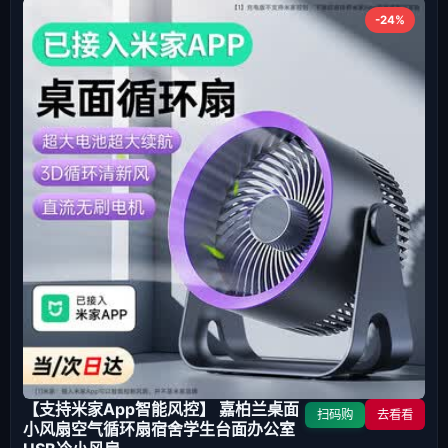
-24%
【支持米家App智能风控】 嘉柏兰桌面
扫码购
去看看
小风扇空气循环扇宿舍学生台面办公室