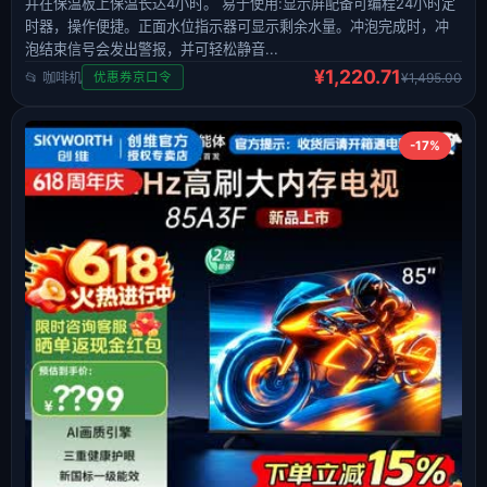
并在保温板上保温长达4小时。 易于使用:显示屏配备可编程24小时定
时器，操作便捷。正面水位指示器可显示剩余水量。冲泡完成时，冲
泡结束信号会发出警报，并可轻松静音...
¥1,220.71
📂 咖啡机
¥1,495.00
优惠券京口令
-17%