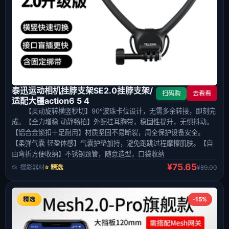
泰迅运动相机挂脖支架SE2.0挂脖支架/
扫码购
去看看
适配大疆action6 5 4
【灵动旋转横竖秒切】90°波珠卡位设计，无需多余转接，即刻完
成。【全力增稳 动静畅拍】外配挂耳胸带，稳固性提升，无惧抖动。
【铝合金锁扣十足耐用】材质坚固不易断裂，周全保护设备安全。
【柔弹气囊 轻盈体感】气囊护垫加持，避免跑跳过程摩擦肌肤。【自
由弯折方便收纳】不锈钢颈管，随意造型，口袋收纳
¥75.65
📂 摄影器材
⭐ 精选
¥89.00
精选
-15%