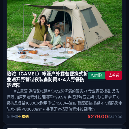
骆驼（CAMEL）帐篷户外露营便携式折
扫码购
去看看
叠速开野营过夜装备防雨3-4人野餐防
晒遮阳
#去露营 选骆驼帐篷# 5大优势满满的硬实力 专业露营标准 品质
保障 加厚黑胶紫外线阻隔率≥99.9% 免搭建弹压支架 3秒自动速开 6
级抗风骨架10000次耐用测试 150D牛津布 耐摩擦抗撕裂 4-5级防泼水
防水指数PU3000mm+ 暴晒无遮挡高倍紫外线易晒伤
¥279.00
📂 帐篷
⭐ 精选
¥340.00