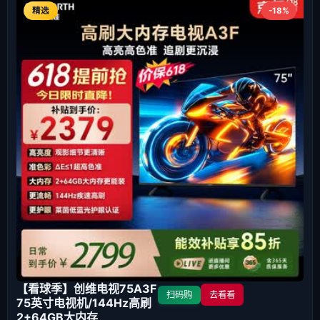
精选
-18%
【看球季】创维电视75A3F
扫码购
去看看
75英寸电视机/144Hz高刷
2+64GB大内存