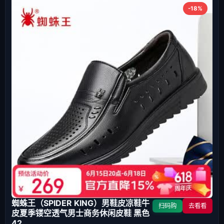
-18%
蜘蛛王（SPIDER KING）男鞋皮凉鞋牛
扫码购
去看看
皮夏季镂空透气男士商务休闲皮鞋 黑色
42