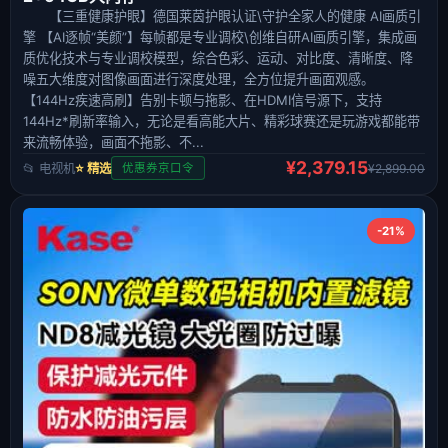
【三重健康护眼】德国莱茵护眼认证\守护全家人的健康 AI画质引
擎 【AI逐帧“美颜”】每帧都是专业调校\创维自研AI画质引擎，集成画
质优化技术与专业调校模型，综合色彩、运动、对比度、清晰度、降
噪五大维度对图像画面进行深度处理，全方位提升画面观感。
【144Hz疾速高刷】告别卡顿与拖影、在HDMI信号源下，支持
144Hz*刷新率输入，无论是看高能大片、精彩球赛还是玩游戏都能带
来流畅体验，画面不拖影、不...
¥2,379.15
📂 电视机
⭐ 精选
¥2,899.00
优惠券京口令
-21%