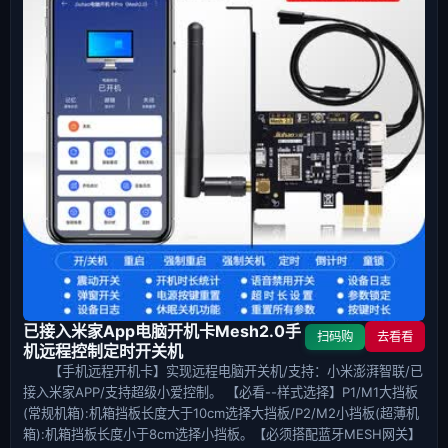
已接入米家App电脑开机卡Mesh2.0手
扫码购
去看看
机远程控制定时开关机
【手机远程开机卡】实现远程电脑开关机/支持：小米澎湃智联/已
接入米家APP/支持超级小爱控制。 【必看--样式选择】P1/M1大挡板
(常规机箱):机箱挡板长度大于10cm选择大挡板/P2/M2小挡板(超薄机
箱):机箱挡板长度小于8cm选择小挡板。【必须搭配蓝牙MESH网关】