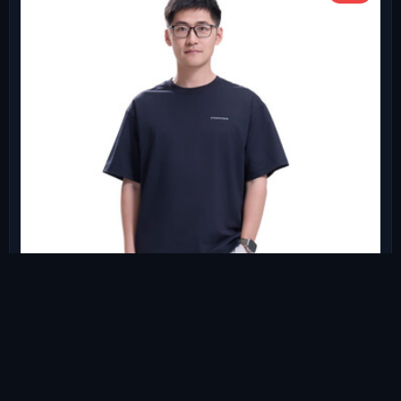
影视飓风"凉伴"二代抗菌短袖
扫码购
去看看
STORMCREW凉感速干防晒休闲T恤春
夏男女衣服
【3s快速选购建议】职场/日常穿/1莫代尔T恤 (舒适】/2华夫格T