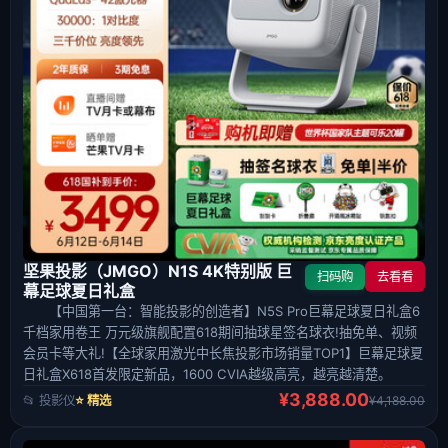
坚果投影（JMGO）N1S 4K特别版 巨
扫码购
去看看
幕足球夏日礼盒
【中国第一台：智能投影的创造者】N5S Pro巨幕足球夏日礼盒6
千档家用卷王 万元级旗舰配置618期间抽球星签名球衣!抽免单、视频
会员卡等大礼!【全球家用激光中长焦投影市场销量TOP1】巨幕足球夏
日礼盒X618首发限定新品，1600 CVIA越级高亮，越亮越清楚。
¥3,888.00
📂 投影仪
⭐ 精选
¥4,188.00