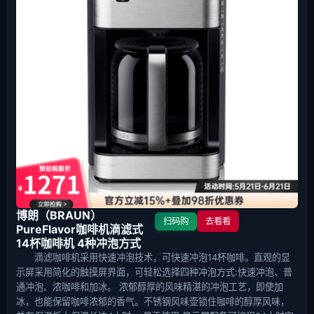
博朗（BRAUN）
扫码购
去看看
PureFlavor咖啡机滴滤式
14杯咖啡机 4种冲泡方式
滴滤咖啡机采用快速冲泡技术，可快速冲泡14杯咖啡。直观的显
示屏采用简化的触摸屏界面，可轻松选择四种冲泡方式:快速冲泡、普
通冲泡、浓咖啡和加冰。 浓郁醇厚的风味精湛的冲泡工艺，即使加
冰，也能保留咖啡浓郁的香气。不锈钢风味壶锁住咖啡的醇厚风味，