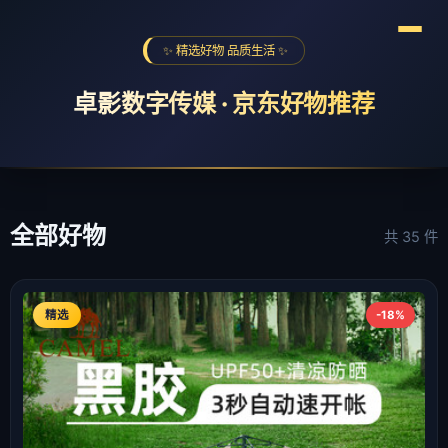
✨ 精选好物 品质生活 ✨
卓影数字传媒 · 京东好物推荐
全球购物季
海尔京东超级品牌日
618京喜红包
❮
❯
全部好物
共 35 件
精选
-18%