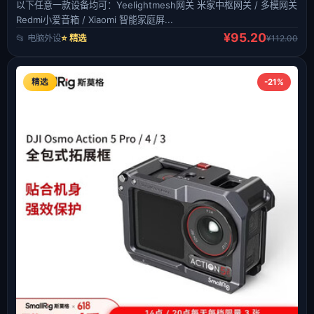
以下任意一款设备均可：Yeelightmesh网关 米家中枢网关 / 多模网关
Redmi小爱音箱 / Xiaomi 智能家庭屏...
¥95.20
📂 电脑外设
⭐ 精选
¥112.00
精选
-21%