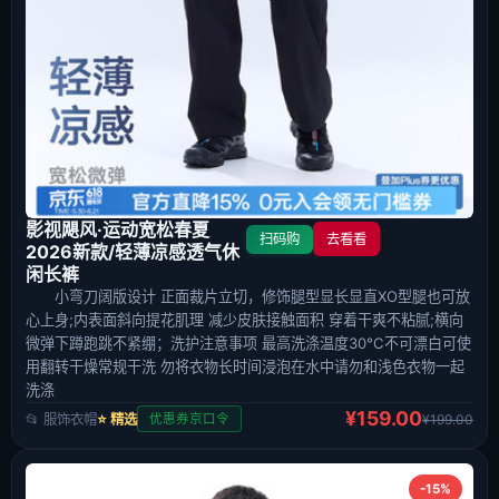
影视飓风·运动宽松春夏
扫码购
去看看
2026新款/轻薄凉感透气休
闲长裤
小弯刀阔版设计 正面裁片立切，修饰腿型显长显直XO型腿也可放
心上身;内表面斜向提花肌理 减少皮肤接触面积 穿着干爽不粘腻;横向
微弹下蹲跑跳不紧绷；洗护注意事项 最高洗涤温度30°C不可漂白可使
用翻转干燥常规干洗 勿将衣物长时间浸泡在水中请勿和浅色衣物一起
洗涤
¥159.00
📂 服饰衣帽
⭐ 精选
¥199.00
优惠券京口令
-15%