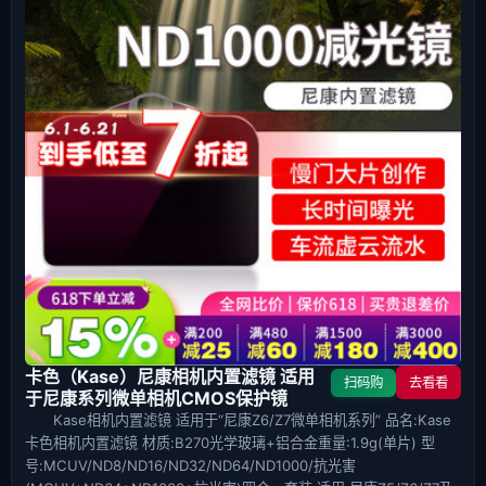
卡色（Kase）尼康相机内置滤镜 适用
扫码购
去看看
于尼康系列微单相机CMOS保护镜
Kase相机内置滤镜 适用于“尼康Z6/Z7微单相机系列” 品名:Kase
卡色相机内置滤镜 材质:B270光学玻璃+铝合金重量:1.9g(单片) 型
号:MCUV/ND8/ND16/ND32/ND64/ND1000/抗光害