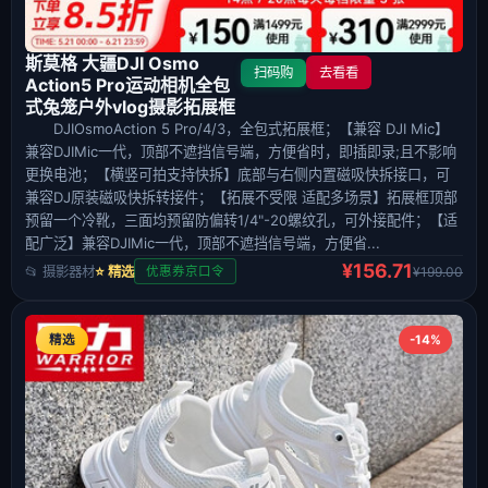
斯莫格 大疆DJI Osmo
扫码购
去看看
Action5 Pro运动相机全包
式兔笼户外vlog摄影拓展框
DJIOsmoAction 5 Pro/4/3，全包式拓展框；【兼容 DJI Mic】
兼容DJIMic一代，顶部不遮挡信号端，方便省时，即插即录;且不影响
更换电池；【横竖可拍支持快拆】底部与右侧内置磁吸快拆接口，可
兼容DJ原装磁吸快拆转接件；【拓展不受限 适配多场景】拓展框顶部
预留一个冷靴，三面均预留防偏转1/4"-20螺纹孔，可外接配件；【适
配广泛】兼容DJIMic一代，顶部不遮挡信号端，方便省...
¥156.71
📂 摄影器材
⭐ 精选
¥199.00
优惠券京口令
精选
-14%