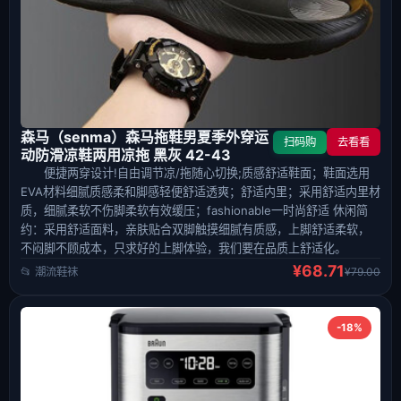
森马（senma）森马拖鞋男夏季外穿运
扫码购
去看看
动防滑凉鞋两用凉拖 黑灰 42-43
便捷两穿设计!自由调节凉/拖随心切换;质感舒适鞋面；鞋面选用
EVA材料细腻质感柔和脚感轻便舒适透爽；舒适内里；采用舒适内里材
质，细腻柔软不伤脚柔软有效缓压；fashionable一时尚舒适 休闲简
约：采用舒适面料，亲肤贴合双脚触摸细腻有质感，上脚舒适柔软，
不闷脚不顾成本，只求好的上脚体验，我们要在品质上舒适化。
¥68.71
📂 潮流鞋袜
¥79.00
-18%