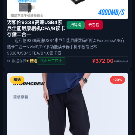
迈和伦9338高速USB4索
扫码购
去看看
尼佳能尼康相机CFA/B读卡
存储二合一
迈和伦9338高速USB4索尼佳能尼康数码相机CFexpressA/B存
储卡二合一NVME/DIY多功能读卡器手机平板笔记本
9338/USB4CFEA/B4.0读卡器
¥372.00
📂 数据存储
⭐ 精选
¥468.00
优惠券京口令
精选
-20%