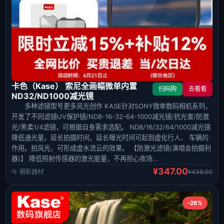
卡色（Kase） 索尼全画幅微单内置
扫码购
去看看
ND32/ND1000减光镜
多种滤镜型号更多风光创作 KASE针对SONY微单数码相机系列，
开发了不同滤镜UV保护镜/ND8-16-32-64-1000减光镜/抗光害/防激
光/黑柔1/4滤镜，可根据自身需求选配。 ND8/16/32/64/1000减光镜
降低通光量，延长拍摄时间，延长曝光时间可起到虚化行人、 车辆的
作用。拍风光，可形成虚水流云的效果。 【防激光滤镜(演唱会拍摄利
器)】 降低照射传感器的激光能量，不再担心夜场...
¥347.00
📂 摄影器材
¥438.00
-26%