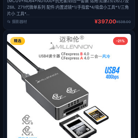
(MCUV+ND64+ND1000+抗光害)四合一套装 适用:尼康Z5/Z6/Z7及
Z6II、Z71l代微单系列 配件:内置滤镜*1/手指套*4/吸盘小工具*1/三角
片小 工具*...
¥397.00
📂 摄影器材
¥538.00
精选
-21%