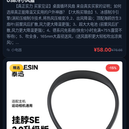
USB冷小风扇
【真正实力 买家见证】桌面循环风扇 来自真实买家的证明；如何
选择真正能降温又实用的户外神器？【7大购买理由】1、冰感制冷引
擎(涡轮压缩制冷技术,将热风压缩变冷,2、出风降温)；顶配海鸥仿生3
扇叶(前聚风后扩散,风力更大降温更强；3、超大大电池 (前聚风后扩
散,风力更大降温更强)；4、德系闪充系统(快充1小时充满≈75%露营不
等待)；5、吹全身，165mm大直径送风，(送风面积更大轻松吹出凉爽
风)；...
¥58.00
📂 小电器
¥76.66
精选
-15%