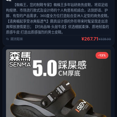
【蜘蛛王，您的制鞋专家】蜘蛛王多年钻研商务皮鞋，将双足结
构规律、市场流行款式及设计师的个人构思有机结合，达到舒适、护
脚、有型的产品需求，360度全方位打造贴合亚洲人足型的商务皮鞋。
【清爽崛起享受冰爽般透气】颇具设计感的外形带来时髦呈现走出凉
爽释放激情夏日；【时尚品味·头层牛皮】优选细腻柔弹、质地轻盈的
质感牛皮:打造出质感强烈的男士皮鞋。
¥267.71
📂 潮流鞋袜
¥328.00
-13%