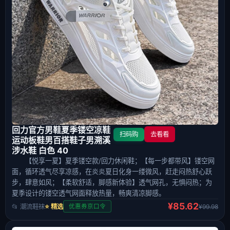
回力官方男鞋夏季镂空凉鞋
扫码购
去看看
运动板鞋男百搭鞋子男溯溪
涉水鞋 白色 40
【悦享一夏】夏季镂空款/回力休闲鞋；【每一步都带风】镂空网
面，循环透气尽享凉感，在炎炎夏日化身一缕微风，赶走闷热舒心跃
步，肆意如风；【柔软舒适，脚感新体验】透气网孔，无惧闷热；为
夏季设计的镂空透气网面释放热量，畅爽清凉脚感。
¥85.62
📂 潮流鞋袜
⭐ 精选
¥99.98
优惠券京口令