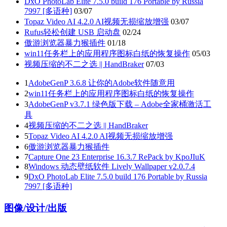
DxO PhotoLab Elite 7.5.0 build 176 Portable by Russia
7997 [多语种]
03/07
Topaz Video AI 4.2.0 AI视频无损缩放增强
03/07
Rufus轻松创建 USB 启动盘
02/24
傲游浏览器暴力猴插件
01/18
win11任务栏上的应用程序图标白纸的恢复操作
05/03
视频压缩的不二之选 || HandBraker
07/03
1
AdobeGenP 3.6.8 让你的Adobe软件随意用
2
win11任务栏上的应用程序图标白纸的恢复操作
3
AdobeGenP v3.7.1 绿色版下载 – Adobe全家桶激活工
具
4
视频压缩的不二之选 || HandBraker
5
Topaz Video AI 4.2.0 AI视频无损缩放增强
6
傲游浏览器暴力猴插件
7
Capture One 23 Enterprise 16.3.7 RePack by KpoJIuK
8
Windows 动态壁纸软件 Lively Wallpaper v2.0.7.4
9
DxO PhotoLab Elite 7.5.0 build 176 Portable by Russia
7997 [多语种]
图像/设计/出版