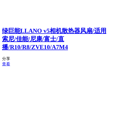
绿巨能LLANO v5相机散热器风扇/适用
索尼/佳能/尼康/富士/直
播/R10/R8/ZVE10/A7M4
分享
查看