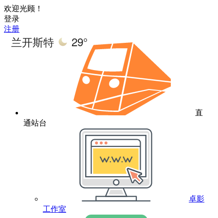
欢迎光顾！
登录
注册
兰开斯特
29°
直
通站台
卓影
工作室