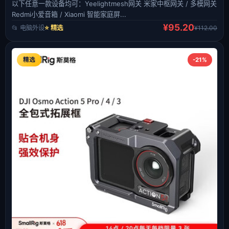
以下任意一款设备均可：Yeelightmesh网关 米家中枢网关 / 多模网关
Redmi小爱音箱 / Xiaomi 智能家庭屏...
¥95.20
📂 电脑外设
⭐ 精选
¥112.00
精选
-21%