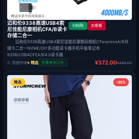
迈和伦9338高速USB4索
扫码购
去看看
尼佳能尼康相机CFA/B读卡
存储二合一
迈和伦9338高速USB4索尼佳能尼康数码相机CFexpressA/B存
储卡二合一NVME/DIY多功能读卡器手机平板笔记本
9338/USB4CFEA/B4.0读卡器
¥372.00
📂 数据存储
⭐ 精选
¥468.00
优惠券京口令
精选
-20%