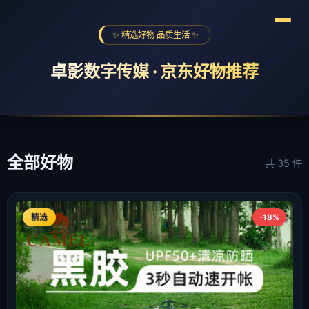
✨ 精选好物 品质生活 ✨
卓影数字传媒 · 京东好物推荐
全球购物季
海尔京东超级品牌日
618京喜红包
❮
❯
全部好物
共 35 件
精选
-18%