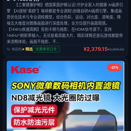
【三重健康护眼】德国莱茵护眼认证\守护全家人的健康 AI画质引
擎 【AI逐帧“美颜”】每帧都是专业调校\创维自研AI画质引擎，集成画
质优化技术与专业调校模型，综合色彩、运动、对比度、清晰度、降
噪五大维度对图像画面进行深度处理，全方位提升画面观感。
【144Hz疾速高刷】告别卡顿与拖影、在HDMI信号源下，支持
144Hz*刷新率输入，无论是看高能大片、精彩球赛还是玩游戏都能带
来流畅体验，画面不拖影、不...
¥2,379.15
📂 电视机
⭐ 精选
¥2,899.00
优惠券京口令
-21%