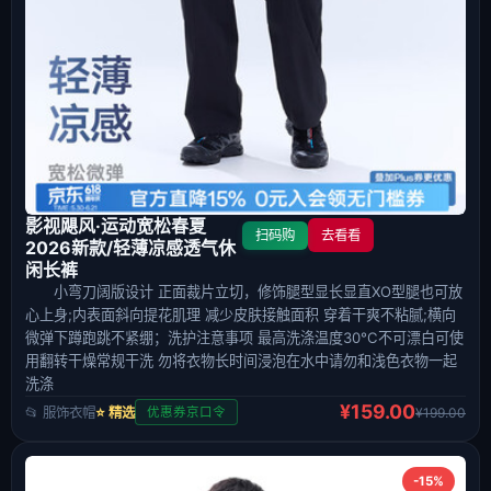
影视飓风·运动宽松春夏
扫码购
去看看
2026新款/轻薄凉感透气休
闲长裤
小弯刀阔版设计 正面裁片立切，修饰腿型显长显直XO型腿也可放
心上身;内表面斜向提花肌理 减少皮肤接触面积 穿着干爽不粘腻;横向
微弹下蹲跑跳不紧绷；洗护注意事项 最高洗涤温度30°C不可漂白可使
用翻转干燥常规干洗 勿将衣物长时间浸泡在水中请勿和浅色衣物一起
洗涤
¥159.00
📂 服饰衣帽
⭐ 精选
¥199.00
优惠券京口令
-15%