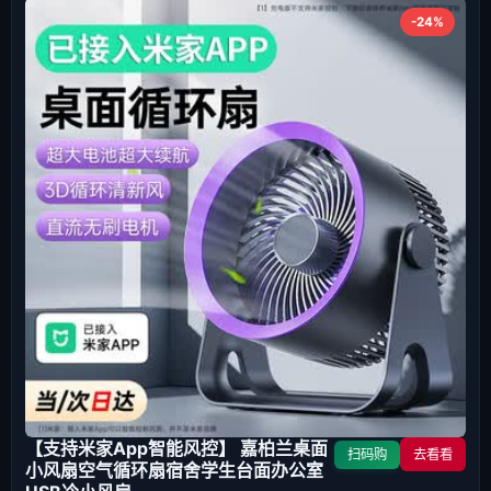
-24%
【支持米家App智能风控】 嘉柏兰桌面
扫码购
去看看
小风扇空气循环扇宿舍学生台面办公室