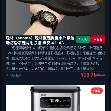
森马（senma）森马拖鞋男夏季外穿运
扫码购
去看看
动防滑凉鞋两用凉拖 黑灰 42-43
便捷两穿设计!自由调节凉/拖随心切换;质感舒适鞋面；鞋面选用
EVA材料细腻质感柔和脚感轻便舒适透爽；舒适内里；采用舒适内里材
质，细腻柔软不伤脚柔软有效缓压；fashionable一时尚舒适 休闲简
约：采用舒适面料，亲肤贴合双脚触摸细腻有质感，上脚舒适柔软，
不闷脚不顾成本，只求好的上脚体验，我们要在品质上舒适化。
¥68.71
📂 潮流鞋袜
¥79.00
-18%