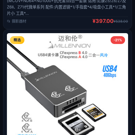
(MCUV+ND64+ND1000+抗光害)四合一套装 适用:尼康Z5/Z6/Z7及
Z6II、Z71l代微单系列 配件:内置滤镜*1/手指套*4/吸盘小工具*1/三角
片小 工具*...
¥397.00
📂 摄影器材
¥538.00
精选
-21%