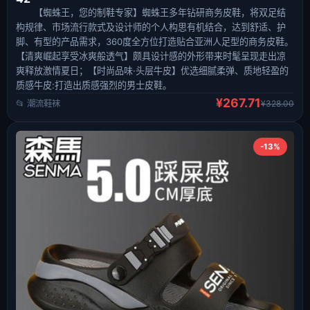
【蜘蛛王，您的制鞋专家】蜘蛛王多年钻研商务皮鞋，将双足结
构规律、市场流行款式及设计师的个人构思有机结合，达到舒适、护
脚、有型的产品需求，360度全方位打造贴合亚洲人足型的商务皮鞋。
【清爽崛起享受冰爽般透气】颇具设计感的外形带来时髦呈现走出凉
爽释放激情夏日；【时尚品味·头层牛皮】优选细腻柔弹、质地轻盈的
质感牛皮:打造出质感强烈的男士皮鞋。
¥267.71
📂 潮流鞋袜
¥328.00
-13%