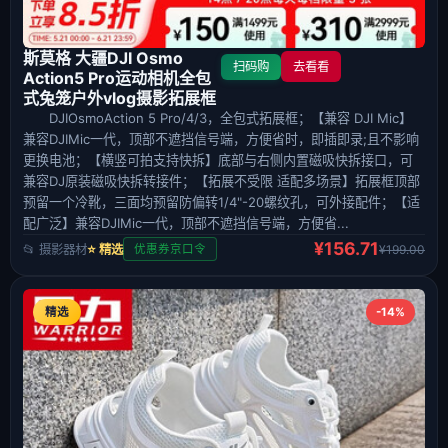
斯莫格 大疆DJI Osmo
扫码购
去看看
Action5 Pro运动相机全包
式兔笼户外vlog摄影拓展框
DJIOsmoAction 5 Pro/4/3，全包式拓展框；【兼容 DJI Mic】
兼容DJIMic一代，顶部不遮挡信号端，方便省时，即插即录;且不影响
更换电池；【横竖可拍支持快拆】底部与右侧内置磁吸快拆接口，可
兼容DJ原装磁吸快拆转接件；【拓展不受限 适配多场景】拓展框顶部
预留一个冷靴，三面均预留防偏转1/4"-20螺纹孔，可外接配件；【适
配广泛】兼容DJIMic一代，顶部不遮挡信号端，方便省...
¥156.71
📂 摄影器材
⭐ 精选
¥199.00
优惠券京口令
精选
-14%