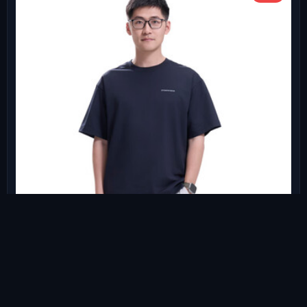
影视飓风"凉伴"二代抗菌短袖
扫码购
去看看
STORMCREW凉感速干防晒休闲T恤春
夏男女衣服
【3s快速选购建议】职场/日常穿/1莫代尔T恤 (舒适】/2华夫格T