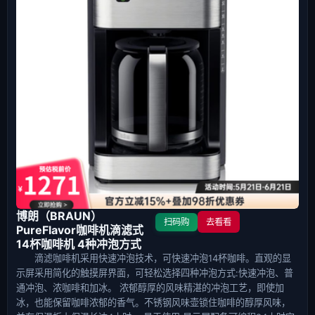
博朗（BRAUN）
扫码购
去看看
PureFlavor咖啡机滴滤式
14杯咖啡机 4种冲泡方式
滴滤咖啡机采用快速冲泡技术，可快速冲泡14杯咖啡。直观的显
示屏采用简化的触摸屏界面，可轻松选择四种冲泡方式:快速冲泡、普
通冲泡、浓咖啡和加冰。 浓郁醇厚的风味精湛的冲泡工艺，即使加
冰，也能保留咖啡浓郁的香气。不锈钢风味壶锁住咖啡的醇厚风味，