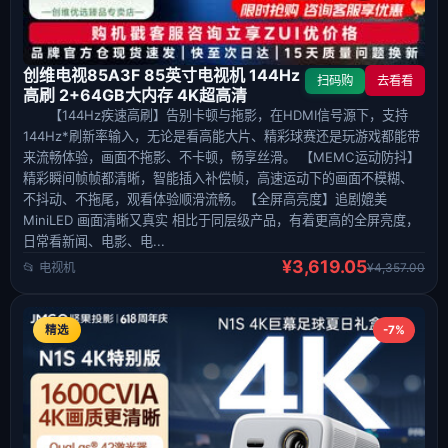
创维电视85A3F 85英寸电视机 144Hz
扫码购
去看看
高刷 2+64GB大内存 4K超高清
【144Hz疾速高刷】告别卡顿与拖影，在HDMI信号源下，支持
144Hz*刷新率输入，无论是看高能大片、精彩球赛还是玩游戏都能带
来流畅体验，画面不拖影、不卡顿，畅享丝滑。 【MEMC运动防抖】
精彩瞬间帧帧都清晰，智能插入补偿帧，高速运动下的画面不模糊、
不抖动、不拖尾，观看体验顺滑流畅。【全屏高亮度】追剧媲美
MiniLED 画面清晰又真实 相比于同层级产品，有着更高的全屏亮度，
日常看新闻、电影、电...
¥3,619.05
📂 电视机
¥4,357.00
精选
-7%