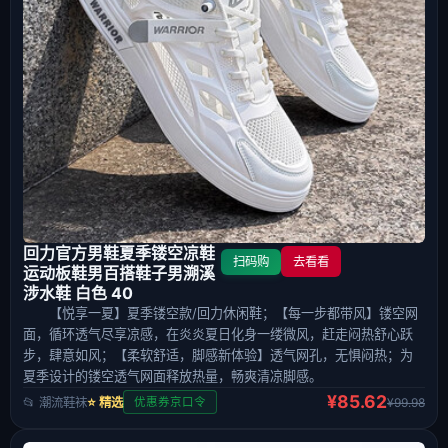
回力官方男鞋夏季镂空凉鞋
扫码购
去看看
运动板鞋男百搭鞋子男溯溪
涉水鞋 白色 40
【悦享一夏】夏季镂空款/回力休闲鞋；【每一步都带风】镂空网
面，循环透气尽享凉感，在炎炎夏日化身一缕微风，赶走闷热舒心跃
步，肆意如风；【柔软舒适，脚感新体验】透气网孔，无惧闷热；为
夏季设计的镂空透气网面释放热量，畅爽清凉脚感。
¥85.62
📂 潮流鞋袜
⭐ 精选
¥99.98
优惠券京口令