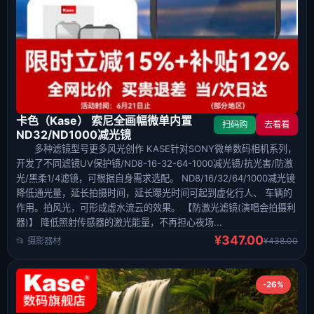
卡色（Kase） 索尼全画幅微单内置
扫码购
去看看
ND32/ND1000减光镜
多种滤镜型号更多风光创作 KASE针对SONY微单数码相机系列，
开发了不同滤镜UV保护镜/ND8-16-32-64-1000减光镜/抗光害/防激
光/黑柔1/4滤镜，可根据自身需求选配。 ND8/16/32/64/1000减光镜
降低通光量，延长拍摄时间，延长曝光时间可起到虚化行人、 车辆的
作用。拍风光，可形成虚水流云的效果。 【防激光滤镜(演唱会拍摄利
器)】 降低照射传感器的激光能量，不再担心夜场...
¥347.00
📂 摄影器材
¥438.00
-26%