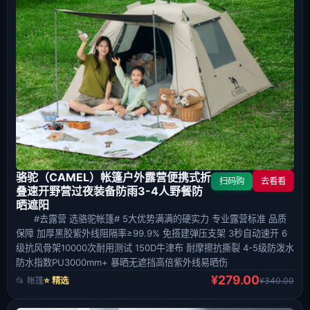
骆驼（CAMEL）帐篷户外露营便携式折
扫码购
去看看
叠速开野营过夜装备防雨3-4人野餐防
晒遮阳
#去露营 选骆驼帐篷# 5大优势满满的硬实力 专业露营标准 品质
保障 加厚黑胶紫外线阻隔率≥99.9% 免搭建弹压支架 3秒自动速开 6
级抗风骨架10000次耐用测试 150D牛津布 耐摩擦抗撕裂 4-5级防泼水
防水指数PU3000mm+ 暴晒无遮挡高倍紫外线易晒伤
¥279.00
📂 帐篷
⭐ 精选
¥340.00