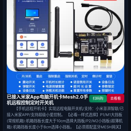
已接入米家App电脑开机卡Mesh2.0手
扫码购
去看看
机远程控制定时开关机
【手机远程开机卡】实现远程电脑开关机/支持：小米澎湃智联/已
接入米家APP/支持超级小爱控制。 【必看--样式选择】P1/M1大挡板
(常规机箱):机箱挡板长度大于10cm选择大挡板/P2/M2小挡板(超薄机
箱):机箱挡板长度小于8cm选择小挡板。【必须搭配蓝牙MESH网关】