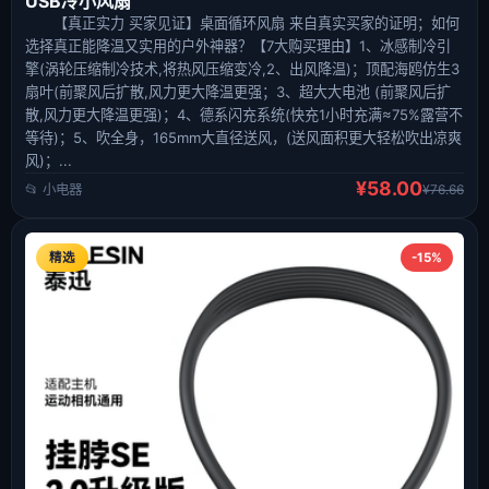
USB冷小风扇
【真正实力 买家见证】桌面循环风扇 来自真实买家的证明；如何
选择真正能降温又实用的户外神器？【7大购买理由】1、冰感制冷引
擎(涡轮压缩制冷技术,将热风压缩变冷,2、出风降温)；顶配海鸥仿生3
扇叶(前聚风后扩散,风力更大降温更强；3、超大大电池 (前聚风后扩
散,风力更大降温更强)；4、德系闪充系统(快充1小时充满≈75%露营不
等待)；5、吹全身，165mm大直径送风，(送风面积更大轻松吹出凉爽
风)；...
¥58.00
📂 小电器
¥76.66
精选
-15%