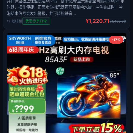
并在保温板上保温长达4小时。 易于使用:显示屏配备可编程24小时定
时器，操作便捷。正面水位指示器可显示剩余水量。冲泡完成时，冲
泡结束信号会发出警报，并可轻松静音...
¥1,220.71
📂 咖啡机
¥1,495.00
优惠券京口令
-17%