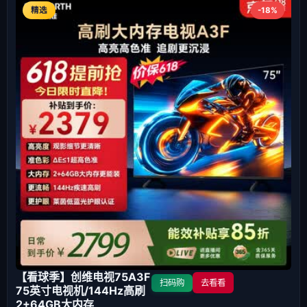
精选
-18%
【看球季】创维电视75A3F
扫码购
去看看
75英寸电视机/144Hz高刷
2+64GB大内存