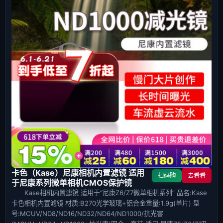
卡色（Kase）尼康相机内置滤镜 适用
扫码购
去看看
于尼康系列微单相机CMOS保护镜
Kase相机内置滤镜 适用于“尼康Z6/Z7微单相机系列” 品名:Kase
卡色相机内置滤镜 材质:B270光学玻璃+铝合金重量:1.9g(单片) 型
号:MCUV/ND8/ND16/ND32/ND64/ND1000/抗光害