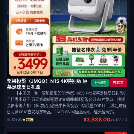
坚果投影（JMGO）N1S 4K特别版 巨
扫码购
去看看
幕足球夏日礼盒
【中国第一台：智能投影的创造者】N5S Pro巨幕足球夏日礼盒6
千档家用卷王 万元级旗舰配置618期间抽球星签名球衣!抽免单、视频
会员卡等大礼!【全球家用激光中长焦投影市场销量TOP1】巨幕足球夏
日礼盒X618首发限定新品，1600 CVIA越级高亮，越亮越清楚。
¥3,888.00
📂 投影仪
⭐ 精选
¥4,188.00