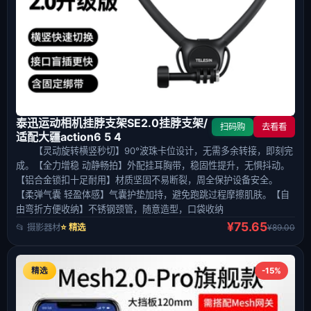
泰迅运动相机挂脖支架SE2.0挂脖支架/
扫码购
去看看
适配大疆action6 5 4
【灵动旋转横竖秒切】90°波珠卡位设计，无需多余转接，即刻完
成。【全力增稳 动静畅拍】外配挂耳胸带，稳固性提升，无惧抖动。
【铝合金锁扣十足耐用】材质坚固不易断裂，周全保护设备安全。
【柔弹气囊 轻盈体感】气囊护垫加持，避免跑跳过程摩擦肌肤。【自
由弯折方便收纳】不锈钢颈管，随意造型，口袋收纳
¥75.65
📂 摄影器材
⭐ 精选
¥89.00
精选
-15%