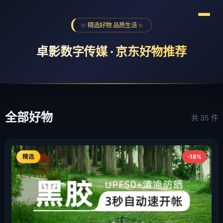
✨ 精选好物 品质生活 ✨
卓影数字传媒 · 京东好物推荐
全球购物季
海尔京东超级品牌日
618京喜红包
❮
❯
全部好物
共 35 件
精选
-18%