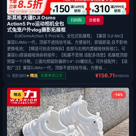
斯莫格 大疆DJI Osmo
扫码购
去看看
Action5 Pro运动相机全包
式兔笼户外vlog摄影拓展框
DJIOsmoAction 5 Pro/4/3，全包式拓展框；【兼容 DJI Mic】
兼容DJIMic一代，顶部不遮挡信号端，方便省时，即插即录;且不影响
更换电池；【横竖可拍支持快拆】底部与右侧内置磁吸快拆接口，可
兼容DJ原装磁吸快拆转接件；【拓展不受限 适配多场景】拓展框顶部
预留一个冷靴，三面均预留防偏转1/4"-20螺纹孔，可外接配件；【适
配广泛】兼容DJIMic一代，顶部不遮挡信号端，方便省...
¥156.71
📂 摄影器材
⭐ 精选
¥199.00
优惠券京口令
精选
-14%