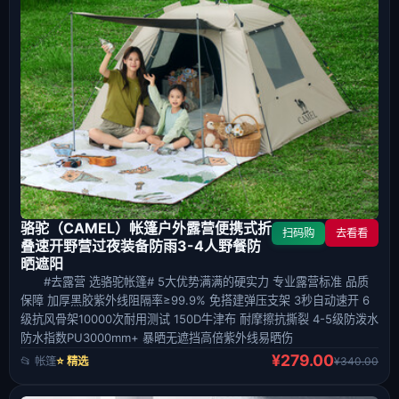
骆驼（CAMEL）帐篷户外露营便携式折
扫码购
去看看
叠速开野营过夜装备防雨3-4人野餐防
晒遮阳
#去露营 选骆驼帐篷# 5大优势满满的硬实力 专业露营标准 品质
保障 加厚黑胶紫外线阻隔率≥99.9% 免搭建弹压支架 3秒自动速开 6
级抗风骨架10000次耐用测试 150D牛津布 耐摩擦抗撕裂 4-5级防泼水
防水指数PU3000mm+ 暴晒无遮挡高倍紫外线易晒伤
¥279.00
📂 帐篷
⭐ 精选
¥340.00