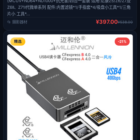
(MCUV+ND64+ND1000+抗光害)四合一套装 适用:尼康Z5/Z6/Z7及
Z6II、Z71l代微单系列 配件:内置滤镜*1/手指套*4/吸盘小工具*1/三角
片小 工具*...
¥397.00
📂 摄影器材
¥538.00
精选
-21%