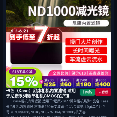
卡色（Kase）尼康相机内置滤镜 适用
扫码购
去看看
于尼康系列微单相机CMOS保护镜
Kase相机内置滤镜 适用于“尼康Z6/Z7微单相机系列” 品名:Kase
卡色相机内置滤镜 材质:B270光学玻璃+铝合金重量:1.9g(单片) 型
号:MCUV/ND8/ND16/ND32/ND64/ND1000/抗光害