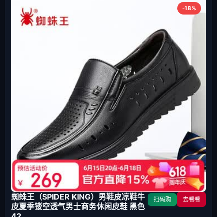
-18%
蜘蛛王（SPIDER KING）男鞋皮凉鞋牛
扫码购
去看看
皮夏季镂空透气男士商务休闲皮鞋 黑色
42