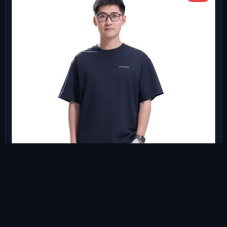
影视飓风"凉伴"二代抗菌短袖
扫码购
去看看
STORMCREW凉感速干防晒休闲T恤春
夏男女衣服
【3s快速选购建议】职场/日常穿/1莫代尔T恤 (舒适】/2华夫格T