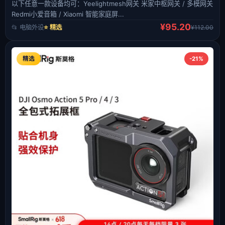
以下任意一款设备均可：Yeelightmesh网关 米家中枢网关 / 多模网关
Redmi小爱音箱 / Xiaomi 智能家庭屏...
¥95.20
📂 电脑外设
⭐ 精选
¥112.00
精选
-21%