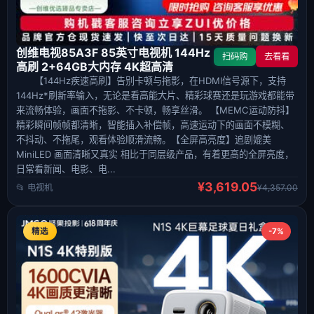
创维电视85A3F 85英寸电视机 144Hz
扫码购
去看看
高刷 2+64GB大内存 4K超高清
【144Hz疾速高刷】告别卡顿与拖影，在HDMI信号源下，支持
144Hz*刷新率输入，无论是看高能大片、精彩球赛还是玩游戏都能带
来流畅体验，画面不拖影、不卡顿，畅享丝滑。 【MEMC运动防抖】
精彩瞬间帧帧都清晰，智能插入补偿帧，高速运动下的画面不模糊、
不抖动、不拖尾，观看体验顺滑流畅。【全屏高亮度】追剧媲美
MiniLED 画面清晰又真实 相比于同层级产品，有着更高的全屏亮度，
日常看新闻、电影、电...
¥3,619.05
📂 电视机
¥4,357.00
精选
-7%