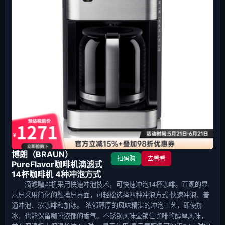
博朗（BRAUN）
扫码购
去看看
PureFlavor咖啡机滴滤式
14杯咖啡机 4种冲泡方式
滴滤咖啡机采用快速冲泡技术，可快速冲泡14杯咖啡。直观的显
示屏采用简化的触摸屏界面，可轻松选择四种冲泡方式:快速冲泡、普
通冲泡、浓咖啡和加冰。 浓郁醇厚的风味精湛的冲泡工艺，即使加
冰，也能保留咖啡浓郁的香气。不锈钢风味壶锁住咖啡的醇厚风味，