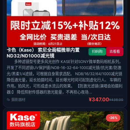
卡色（Kase） 索尼全画幅微单内置
扫码购
去看看
ND32/ND1000减光镜
多种滤镜型号更多风光创作 KASE针对SONY微单数码相机系列，
开发了不同滤镜UV保护镜/ND8-16-32-64-1000减光镜/抗光害/防激
光/黑柔1/4滤镜，可根据自身需求选配。 ND8/16/32/64/1000减光镜
降低通光量，延长拍摄时间，延长曝光时间可起到虚化行人、 车辆的
作用。拍风光，可形成虚水流云的效果。 【防激光滤镜(演唱会拍摄利
器)】 降低照射传感器的激光能量，不再担心夜场...
¥347.00
📂 摄影器材
¥438.00
-26%