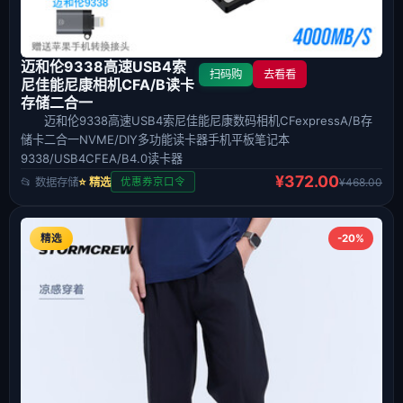
迈和伦9338高速USB4索
扫码购
去看看
尼佳能尼康相机CFA/B读卡
存储二合一
迈和伦9338高速USB4索尼佳能尼康数码相机CFexpressA/B存
储卡二合一NVME/DIY多功能读卡器手机平板笔记本
9338/USB4CFEA/B4.0读卡器
¥372.00
📂 数据存储
⭐ 精选
¥468.00
优惠券京口令
精选
-20%