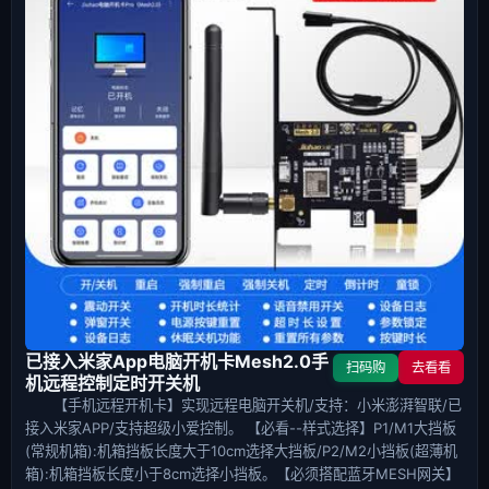
已接入米家App电脑开机卡Mesh2.0手
扫码购
去看看
机远程控制定时开关机
【手机远程开机卡】实现远程电脑开关机/支持：小米澎湃智联/已
接入米家APP/支持超级小爱控制。 【必看--样式选择】P1/M1大挡板
(常规机箱):机箱挡板长度大于10cm选择大挡板/P2/M2小挡板(超薄机
箱):机箱挡板长度小于8cm选择小挡板。【必须搭配蓝牙MESH网关】