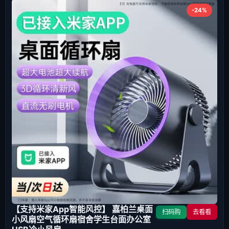
-24%
【支持米家App智能风控】 嘉柏兰桌面
扫码购
去看看
小风扇空气循环扇宿舍学生台面办公室