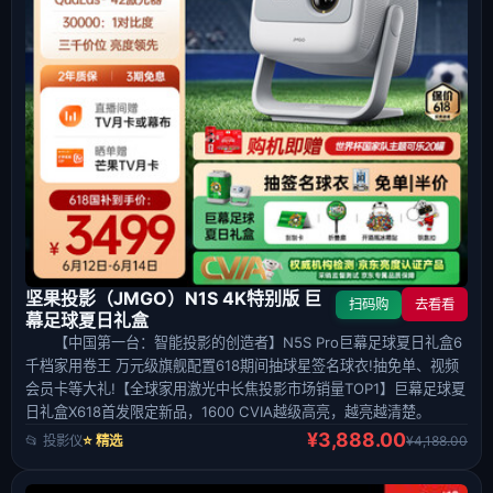
坚果投影（JMGO）N1S 4K特别版 巨
扫码购
去看看
幕足球夏日礼盒
【中国第一台：智能投影的创造者】N5S Pro巨幕足球夏日礼盒6
千档家用卷王 万元级旗舰配置618期间抽球星签名球衣!抽免单、视频
会员卡等大礼!【全球家用激光中长焦投影市场销量TOP1】巨幕足球夏
日礼盒X618首发限定新品，1600 CVIA越级高亮，越亮越清楚。
¥3,888.00
📂 投影仪
⭐ 精选
¥4,188.00