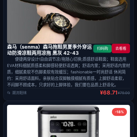
森马（senma）森马拖鞋男夏季外穿运
扫码购
去看看
动防滑凉鞋两用凉拖 黑灰 42-43
便捷两穿设计!自由调节凉/拖随心切换;质感舒适鞋面；鞋面选用
EVA材料细腻质感柔和脚感轻便舒适透爽；舒适内里；采用舒适内里材
质，细腻柔软不伤脚柔软有效缓压；fashionable一时尚舒适 休闲简
约：采用舒适面料，亲肤贴合双脚触摸细腻有质感，上脚舒适柔软，
不闷脚不顾成本，只求好的上脚体验，我们要在品质上舒适化。
¥68.71
📂 潮流鞋袜
¥79.00
-18%