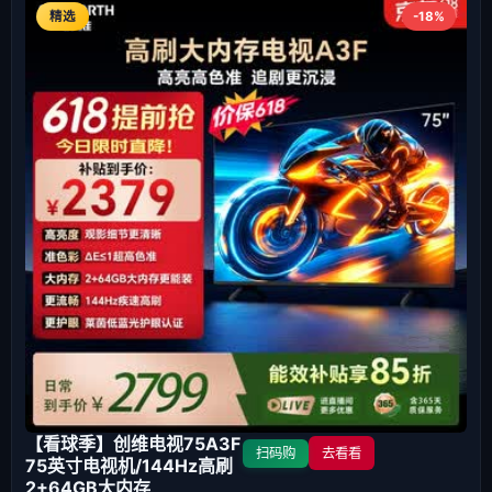
精选
-18%
【看球季】创维电视75A3F
扫码购
去看看
75英寸电视机/144Hz高刷
2+64GB大内存