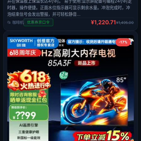
并在保温板上保温长达4小时。 易于使用:显示屏配备可编程24小时定
时器，操作便捷。正面水位指示器可显示剩余水量。冲泡完成时，冲
泡结束信号会发出警报，并可轻松静音...
¥1,220.71
📂 咖啡机
¥1,495.00
优惠券京口令
-17%