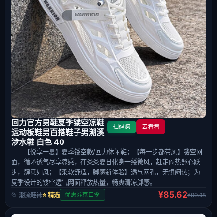
回力官方男鞋夏季镂空凉鞋
扫码购
去看看
运动板鞋男百搭鞋子男溯溪
涉水鞋 白色 40
【悦享一夏】夏季镂空款/回力休闲鞋；【每一步都带风】镂空网
面，循环透气尽享凉感，在炎炎夏日化身一缕微风，赶走闷热舒心跃
步，肆意如风；【柔软舒适，脚感新体验】透气网孔，无惧闷热；为
夏季设计的镂空透气网面释放热量，畅爽清凉脚感。
¥85.62
📂 潮流鞋袜
⭐ 精选
¥99.98
优惠券京口令