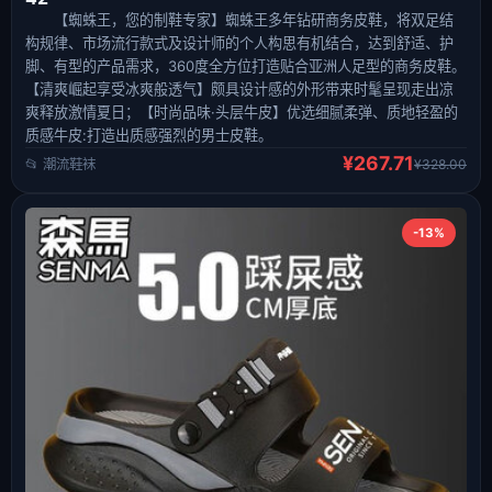
【蜘蛛王，您的制鞋专家】蜘蛛王多年钻研商务皮鞋，将双足结
构规律、市场流行款式及设计师的个人构思有机结合，达到舒适、护
脚、有型的产品需求，360度全方位打造贴合亚洲人足型的商务皮鞋。
【清爽崛起享受冰爽般透气】颇具设计感的外形带来时髦呈现走出凉
爽释放激情夏日；【时尚品味·头层牛皮】优选细腻柔弹、质地轻盈的
质感牛皮:打造出质感强烈的男士皮鞋。
¥267.71
📂 潮流鞋袜
¥328.00
-13%