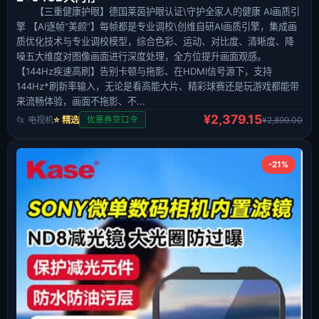
【三重健康护眼】德国莱茵护眼认证\守护全家人的健康 AI画质引
擎 【AI逐帧“美颜”】每帧都是专业调校\创维自研AI画质引擎，集成画
质优化技术与专业调校模型，综合色彩、运动、对比度、清晰度、降
噪五大维度对图像画面进行深度处理，全方位提升画面观感。
【144Hz疾速高刷】告别卡顿与拖影、在HDMI信号源下，支持
144Hz*刷新率输入，无论是看高能大片、精彩球赛还是玩游戏都能带
来流畅体验，画面不拖影、不...
¥2,379.15
📂 电视机
⭐ 精选
¥2,899.00
优惠券京口令
-21%