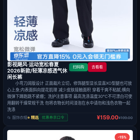
影视飓风·运动宽松春夏
扫码购
去看看
2026新款/轻薄凉感透气休
闲长裤
小弯刀阔版设计 正面裁片立切，修饰腿型显长显直XO型腿也可放
心上身;内表面斜向提花肌理 减少皮肤接触面积 穿着干爽不粘腻;横向
微弹下蹲跑跳不紧绷；洗护注意事项 最高洗涤温度30°C不可漂白可使
用翻转干燥常规干洗 勿将衣物长时间浸泡在水中请勿和浅色衣物一起
洗涤
¥159.00
📂 服饰衣帽
⭐ 精选
¥199.00
优惠券京口令
-15%