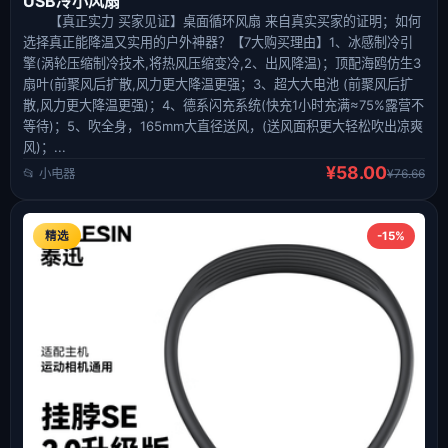
USB冷小风扇
【真正实力 买家见证】桌面循环风扇 来自真实买家的证明；如何
选择真正能降温又实用的户外神器？【7大购买理由】1、冰感制冷引
擎(涡轮压缩制冷技术,将热风压缩变冷,2、出风降温)；顶配海鸥仿生3
扇叶(前聚风后扩散,风力更大降温更强；3、超大大电池 (前聚风后扩
散,风力更大降温更强)；4、德系闪充系统(快充1小时充满≈75%露营不
等待)；5、吹全身，165mm大直径送风，(送风面积更大轻松吹出凉爽
风)；...
¥58.00
📂 小电器
¥76.66
精选
-15%